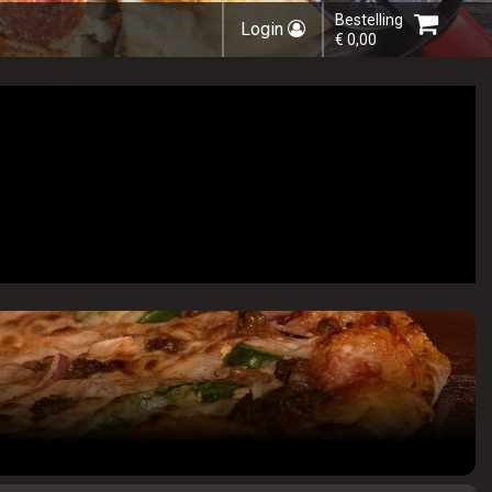
Bestelling
Login
€ 0,00
Kies bestelmethode
U heeft nog geen producten in uw
winkelmandje.
Totaal:
€ 0,00